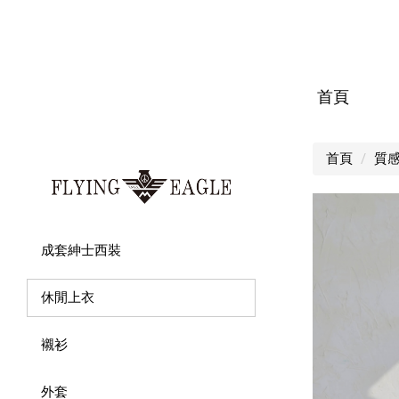
首頁
首頁
質
成套紳士西裝
休閒上衣
襯衫
外套