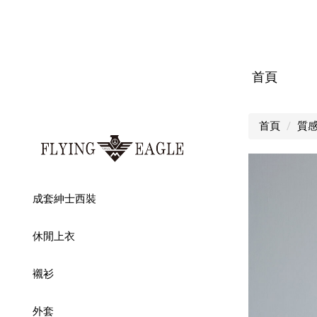
首頁
首頁
質
成套紳士西裝
休閒上衣
襯衫
外套