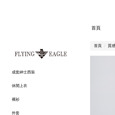
首頁
首頁
質
成套紳士西裝
休閒上衣
襯衫
外套