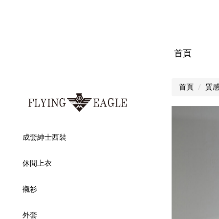
首頁
首頁
質
成套紳士西裝
休閒上衣
襯衫
外套