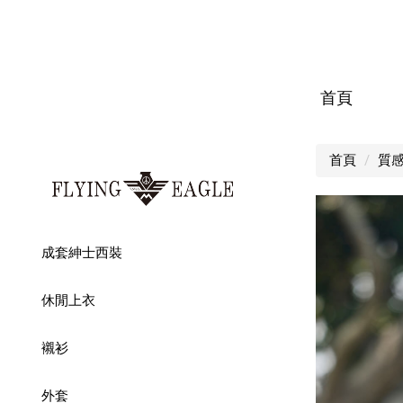
首頁
首頁
質
成套紳士西裝
休閒上衣
襯衫
外套