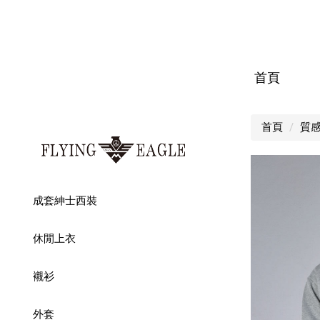
首頁
首頁
質
成套紳士西裝
休閒上衣
襯衫
外套