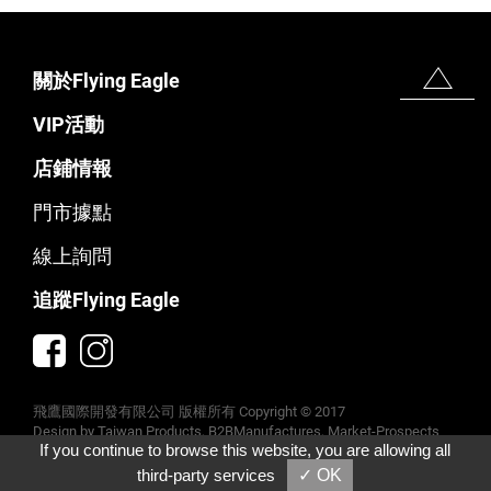
關於Flying Eagle
VIP活動
店鋪情報
門市據點
線上詢問
追蹤Flying Eagle
飛鷹國際開發有限公司 版權所有 Copyright © 2017
Taiwan Products
B2BManufactures
Market-Prospects
If you continue to browse this website, you are allowing all
third-party services
✓ OK