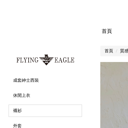
首頁
首頁
質
成套紳士西裝
休閒上衣
襯衫
外套