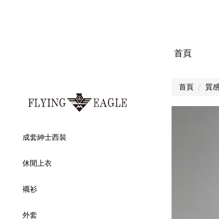
首頁
首頁
質
成套紳士西裝
休閒上衣
襯衫
外套